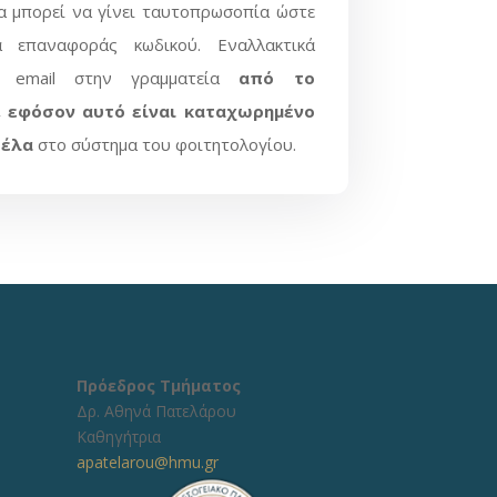
 μπορεί να γίνει ταυτοπρωσοπία ώστε
α επαναφοράς κωδικού. Εναλλακτικά
τε email
στην γραμματεία
από το
l, εφόσον αυτό είναι καταχωρημένο
τέλα
στο σύστημα του φοιτητολογίου.
Πρόεδρος Τμήματος
Δρ. Αθηνά Πατελάρου
Καθηγήτρια
apatelarou@hmu.gr