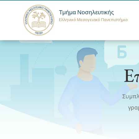
Τμήμα Νοσηλευτικής
Ελληνικό Μεσογειακό Πανεπιστήμιο
Επ
Συμπλ
γρα