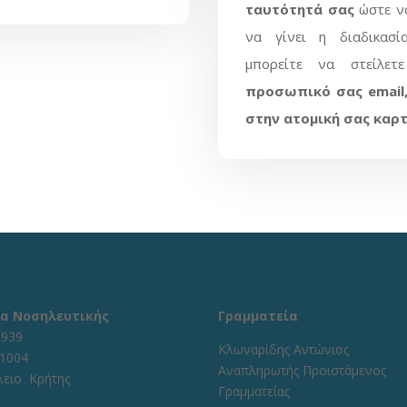
ταυτότητά σας
ώστε να
να γίνει η διαδικασί
μπορείτε να στείλε
προσωπικό σας
emai
στην ατομική σας καρ
α Νοσηλευτικής
Γραμματεία
1939
Κλωναρίδης Αντώνιος
71004
Αναπληρωτής Προϊστάμενος
λειο Κρήτης
Γραμματείας