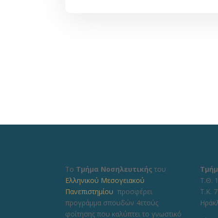
Το
Τμήμα Νοσηλευτικής
του
Τμήμ
Ελληνικού Μεσογειακού
Τ.Θ. 
Πανεπιστημίου
προσφέρει
Τ.Κ. 
προγράμμα σπουδών 4ετούς
Ηράκ
φοίτησης που καλύπτει το γνωστικό