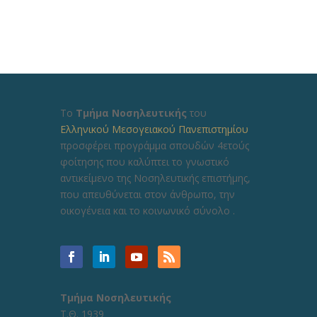
Το
Τμήμα Νοσηλευτικής
του
Ελληνικού Μεσογειακού Πανεπιστημίου
προσφέρει προγράμμα σπουδών 4ετούς
φοίτησης που καλύπτει το γνωστικό
αντικείμενο της Νοσηλευτικής επιστήμης,
που απευθύνεται στον άνθρωπο, την
οικογένεια και το κοινωνικό σύνολο .
Τμήμα Νοσηλευτικής
Τ.Θ. 1939