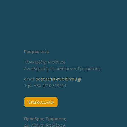
Γραμματεία
Κλωναρίδης Αντώνιος
Αναπληρωτής Προϊστάμενος Γραμματείας
email:
secretariat-nurs@hmu.gr
Τηλ.: +30 2810 379264
Επικοινωνία
Πρόεδρος Τμήματος
Δρ. Αθηνά Πατελάρου