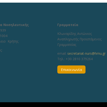
α Νοσηλευτικής
Γραμματεία
1939
Κλωναρίδης Αντώνιος
71004
Αναπληρωτής Προϊστάμενος
λειο Κρήτης
Γραμματείας
ς:
email:
secretariat-nurs@hmu.gr
Τηλ.: +30 2810 379264
Επικοινωνία