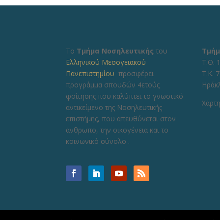
Το
Τμήμα Νοσηλευτικής
του
Τμήμ
Ελληνικού Μεσογειακού
Τ.Θ. 
Πανεπιστημίου
προσφέρει
Τ.Κ. 
προγράμμα σπουδών 4ετούς
Ηράκ
φοίτησης που καλύπτει το γνωστικό
Χάρτη
αντικείμενο της Νοσηλευτικής
επιστήμης, που απευθύνεται στον
άνθρωπο, την οικογένεια και το
κοινωνικό σύνολο .