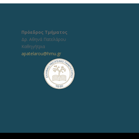
Πρόεδρος Τμήματος
Δρ. Αθηνά Πατελάρου
Καθηγήτρια
apatelarou@hmu.gr