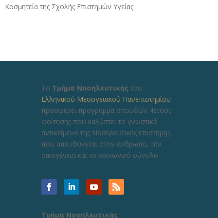
Κοσμητεία της Σχολής Επιστημών Υγείας
Το
Τμήμα Νοσηλευτικής
του
Ελληνικού Μεσογειακού Πανεπιστημίου
προσφέρει προγράμμα σπουδών 4ετούς
φοίτησης που καλύπτει το γνωστικό
αντικείμενο της Νοσηλευτικής επιστήμης,
που απευθύνεται στον άνθρωπο, την
οικογένεια και το κοινωνικό σύνολο .
Τμήμα Νοσηλευτικής