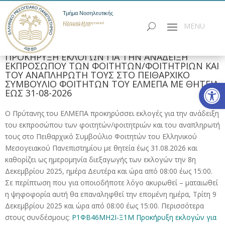
Τμήμα Νοσηλευτικής
Ελληνικό Μεσογειακό
Πανεπιστήμιο
ΠΡΟΚΗΡΥΞΗ ΕΚΛΟΓΩΝ ΓΙΑ ΤΗΝ ΑΝΑΔΕΙΞΗ
ΕΚΠΡΟΣΩΠΟΥ ΤΩΝ ΦΟΙΤΗΤΩΝ/ΦΟΙΤΗΤΡΙΩΝ ΚΑΙ
ΤΟΥ ΑΝΑΠΛΗΡΩΤΗ ΤΟΥΣ ΣΤΟ ΠΕΙΘΑΡΧΙΚΟ
Ανοίξτε
ΣΥΜΒΟΥΛΙΟ ΦΟΙΤΗΤΩΝ ΤΟΥ ΕΛΜΕΠΑ ΜΕ ΘΗΤΕΙΑ
ΕΩΣ 31-08-2026
Ο Πρύτανης του ΕΛΜΕΠΑ προκηρύσσει εκλογές για την ανάδειξη
του εκπροσώπου των φοιτητών/φοιτητριών και του αναπληρωτή
τους στο Πειθαρχικό Συμβούλιο Φοιτητών του Ελληνικού
Μεσογειακού Πανεπιστημίου με θητεία έως 31.08.2026 και
καθορίζει ως ημερομηνία διεξαγωγής των εκλογών την 8η
Δεκεμβρίου 2025, ημέρα Δευτέρα και ώρα από 08:00 έως 15:00.
Σε περίπτωση που για οποιοδήποτε λόγο ακυρωθεί – ματαιωθεί
η ψηφοφορία αυτή θα επαναληφθεί την επομένη ημέρα, Τρίτη 9
Δεκεμβρίου 2025 και ώρα από 08:00 έως 15:00. Περισσότερα
στους συνδέσμους:
Ρ1ΦΒ46ΜΗ2Ι-Ξ1Μ Προκήρυξη εκλογών για